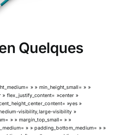
 en Quelques
ght_medium= » » min_height_small= » »
 » flex_justify_content= »center »
ent_height_center_content= »yes »
ium-visibility,large-visibility »
um= » » margin_top_small= » »
ht_medium= » » padding_bottom_medium= » »