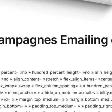
ampagnes Emailing
ed_percent= »no » hundred_percent_height= »no » min_hei
»no » align_content= »stretch » flex_align_items= »center
ex_wrap= »wrap » flex_column_spacing= » » hundred_perc
 » menu_anchor= » » hide_on_mobile= »small-visibility,med
 » » id= » » margin_top_medium= » » margin_bottom_medi
rgin_bottom= » » padding_top_medium= » » padding_rig