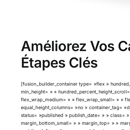
Améliorez Vos C
Étapes Clés
[fusion_builder_container type= »flex » hundr
min_height= » » hundred_percent_height_scroll= 
flex_wrap_medium= » » flex_wrap_small= » » fl
equal_height_columns= »no » container_tag= »div
status= »published » publish_date= » » class=
margin_bottom_small= » » margin_top= » » ma