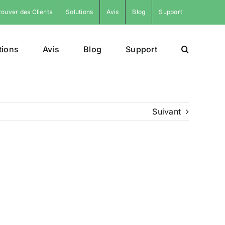
rouver des Clients
Solutions
Avis
Blog
Support
tions
Avis
Blog
Support
Suivant