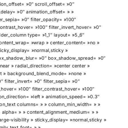
tion_offset= »0″ scroll_offset= »0″
_delay= »0″ animation_offset= » »
ter_sepia= »0″ filter_opacity= »100″
_contrast_hover= »100″ filter_invert_hover= »0″
ilder_column type= »1_1″ layout= »5_6″
 content_wrap= »wrap » center_content= »no »
sticky_display= »normal,sticky »
 box_shadow_blur= »0″ box_shadow_spread= »0″
ear » radial_direction= »center center »
eat » background_blend_mode= »none »
″ filter_invert= »0″ filter_sepia= »0″
ss_hover= »100″ filter_contrast_hover= »100″
ion_direction= »left » animation_speed= »0.3″
usion_text columns= » » column_min_width= » »
» » alpha= » » content_alignment_medium= » »
rge-visibility » sticky_display= »normal,sticky »
ily_text_font= » »