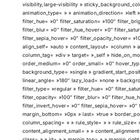
visibility,large-visibility » sticky_background_co
animation_type= » » animation_direction= »left
filter_hue= »0″ filter_saturation= »100″ filter_br
filter_blur= »0″ filter_hue_hover= »0″ filter_sat
filter_sepia_hover= »0″ filter_opacity_hover= »1
align_self= »auto » content_layout= »column » a
column_tag= »div » target= »_self » hide_on_mobil
order_medium= »0″ order_small= »0″ hover_ty
background_type= »single » gradient_start_posit
linear_angle= »180″ lazy_load= »none » backg
filter_type= »regular » filter_hue= »0″ filter_sat
filter_opacity= »100″ filter_blur= »0″ filter_hue
filter_invert_hover= »0″ filter_sepia_hover= »0″
margin_bottom= »0px » last= »true » border_posi
column_spacing= » » rule_style= » » rule_size= 
content_alignment_small= » » content_alignment= 
class= » » id= » » margin_top= » » margin_right