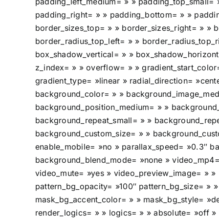
padding_left_medium= » » padding_top_small= »
padding_right= » » padding_bottom= » » padding_
border_sizes_top= » » border_sizes_right= » » b
border_radius_top_left= » » border_radius_top_
box_shadow_vertical= » » box_shadow_horizon
z_index= » » overflow= » » gradient_start_color
gradient_type= »linear » radial_direction= »ce
background_color= » » background_image_medi
background_position_medium= » » background_p
background_repeat_small= » » background_repe
background_custom_size= » » background_cust
enable_mobile= »no » parallax_speed= »0.3″
background_blend_mode= »none » video_mp4= » 
video_mute= »yes » video_preview_image= » » p
pattern_bg_opacity= »100″ pattern_bg_size= 
mask_bg_accent_color= » » mask_bg_style= »d
render_logics= » » logics= » » absolute= »off »