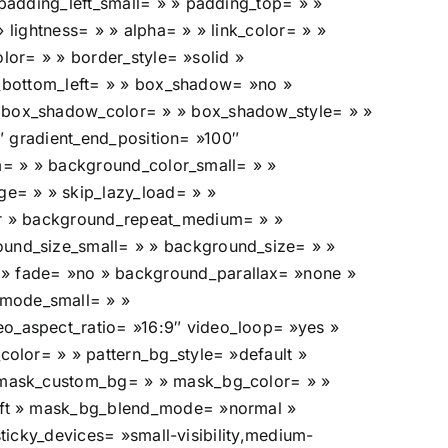
padding_left_small= » » padding_top= » »
 lightness= » » alpha= » » link_color= » »
lor= » » border_style= »solid »
s_bottom_left= » » box_shadow= »no »
 box_shadow_color= » » box_shadow_style= » »
0″ gradient_end_position= »100″
um= » » background_color_small= » »
= » » skip_lazy_load= » »
er » background_repeat_medium= » »
und_size_small= » » background_size= » »
» fade= »no » background_parallax= »none »
mode_small= » »
_aspect_ratio= »16:9″ video_loop= »yes »
olor= » » pattern_bg_style= »default »
 mask_custom_bg= » » mask_bg_color= » »
eft » mask_bg_blend_mode= »normal »
ticky_devices= »small-visibility,medium-