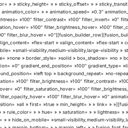
lor= » » sticky_height= » » sticky_offset= » » sticky_transi
 » animation_color= » » animation_speed= »0.3″ animation
ightness= »100″ filter_contrast= »100″ filter_invert= »0″ fil
uration_hover= »100″ filter_brightness_hover= »100″ filter
00″ filter_blur_hover= »0″][fusion_builder_row][fusion_bu
lign_content= »flex-start » valign_content= »flex-start »
e= »small-visibility,medium-visibility,large-visibility » 
pe= »none » border_style= »solid » box_shadow= »no »
ion= »0″ gradient_end_position= »100″ gradient_type= »lin
round_position= »left top » background_repeat= »no-rep
uration= »100″ filter_brightness= »100″ filter_contrast= »100
_hover= »0″ filter_saturation_hover= »100″ filter_brightne
 filter_opacity_hover= »100″ filter_blur_hover= »0″ animat
tion= »all » first= »true » min_height= » » link= » »][f
» » rule_color= » » hue= » » saturation= » » lightness= 
» » hide_on_mobile= »small-visibility,medium-visibility,la
= » » margin_bottom= » » margin_left= » » fusion_font_fam