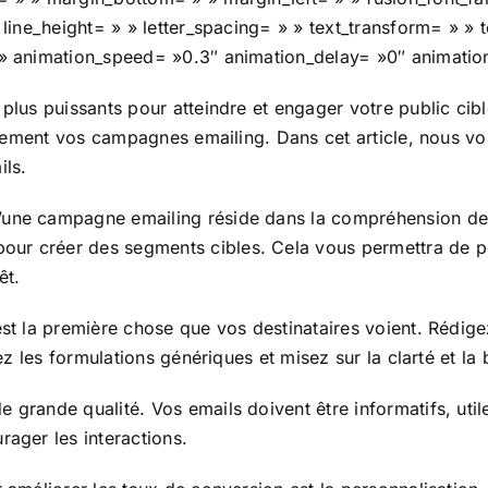
» line_height= » » letter_spacing= » » text_transform= » »
 » animation_speed= »0.3″ animation_delay= »0″ animation
 plus puissants pour atteindre et engager votre public cib
uellement vos campagnes emailing. Dans cet article, nous v
ils.
’une campagne emailing réside dans la compréhension de 
ur créer des segments cibles. Cela vous permettra de pe
êt.
est la première chose que vos destinataires voient. Rédig
tez les formulations génériques et misez sur la clarté et la 
grande qualité. Vos emails doivent être informatifs, utile
rager les interactions.