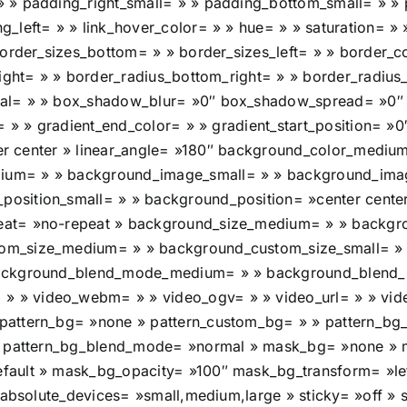
 » padding_right_small= » » padding_bottom_small= » » 
left= » » link_hover_color= » » hue= » » saturation= » »
order_sizes_bottom= » » border_sizes_left= » » border_co
right= » » border_radius_bottom_right= » » border_radiu
tal= » » box_shadow_blur= »0″ box_shadow_spread= »0″
= » » gradient_end_color= » » gradient_start_position= »
nter center » linear_angle= »180″ background_color_medi
um= » » background_image_small= » » background_image
osition_small= » » background_position= »center cent
at= »no-repeat » background_size_medium= » » backgro
om_size_medium= » » background_custom_size_small= » 
 background_blend_mode_medium= » » background_blend_
» video_webm= » » video_ogv= » » video_url= » » video
attern_bg= »none » pattern_custom_bg= » » pattern_bg_c
» » pattern_bg_blend_mode= »normal » mask_bg= »none »
efault » mask_bg_opacity= »100″ mask_bg_transform= »l
 absolute_devices= »small,medium,large » sticky= »off » s